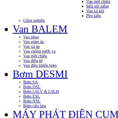
Van một chiều
Mối nối mềm
Van xả khí
Phụ kiện
Công nghiệp
Van BALEM
Van phao
Van giảm áp
Van xả áp
Van chống nước va
Van một chiều
Van điện từ
Van điều khiển bơm
Bơm DESMI
Bơm SA
Bơm DSL
Bơm LSLV & LSLH
Bơm ESL
Bơm NSL
Bơm cứu hỏa
MÁY PHÁT ĐIỆN CU