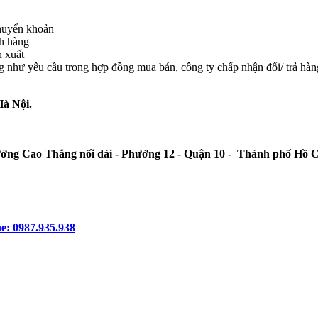
chuyển khoản
ch hàng
n xuất
g như yêu cầu trong hợp đồng mua bán, công ty chấp nhận đổi/ trả hàng
Hà Nội.
ường Cao Thắng nối dài - Phường 12 - Quận 10 - Thành phố Hồ 
e: 0987.935.938