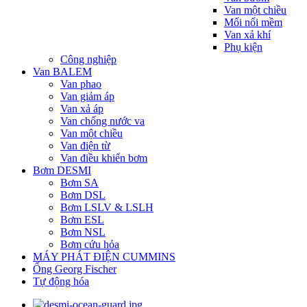
Van một chiều
Mối nối mềm
Van xả khí
Phụ kiện
Công nghiệp
Van BALEM
Van phao
Van giảm áp
Van xả áp
Van chống nước va
Van một chiều
Van điện từ
Van điều khiển bơm
Bơm DESMI
Bơm SA
Bơm DSL
Bơm LSLV & LSLH
Bơm ESL
Bơm NSL
Bơm cứu hỏa
MÁY PHÁT ĐIỆN CUMMINS
Ống Georg Fischer
Tự động hóa