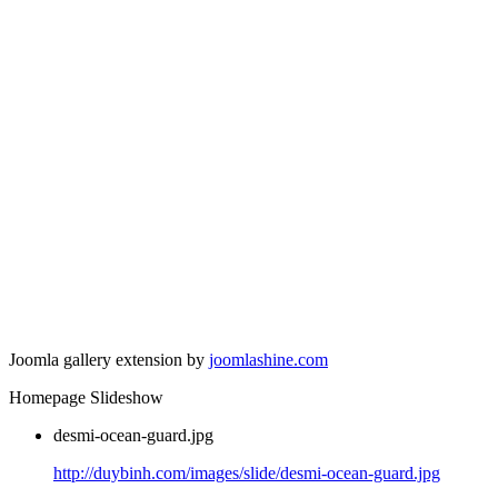
Joomla gallery extension by
joomlashine.com
Homepage Slideshow
desmi-ocean-guard.jpg
http://duybinh.com/images/slide/desmi-ocean-guard.jpg