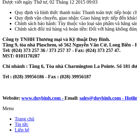
Được viết ngày Thứ tư, 02 Tháng 12 2015 09:03
Quy định và hình thức thanh toán: Thanh toán trực tiếp hoặc 
Quy định vận chuyển, giao nhận: Giao hàng trực tiếp đến khá
Chính sách bảo hành: Tùy thuộc vào loại sản phẩm và hãng sả
Chính sách đổi/ trả hàng và hoàn tiền: Đối với hàng không đún
Công ty TNHH Thương mại và Kỹ thuật Duy Bình.
Tầng 9, tòa nhà Plaschem, số 562 Nguyễn Văn Cừ, Long Biên - 
Tel: (024) 373 257 36 / 373 257 37 - Fax: (024) 373 257 47.
MST: 0101170287
Chi nhánh : Tầng 6, Tòa nhà Charmington La Pointe. Số 181 đ
Tel : (028) 39956186 - Fax : (028) 39956187
Website:
www.duybinh.com -
Email:
sales@duybinh.com - Hotlin
Menu
Trang chủ
Tin tức
Liên hệ