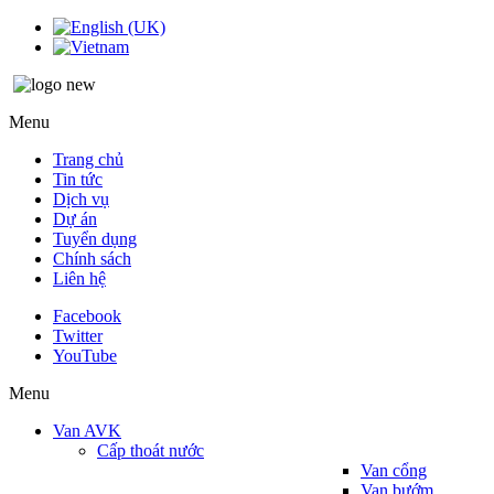
Menu
Trang chủ
Tin tức
Dịch vụ
Dự án
Tuyển dụng
Chính sách
Liên hệ
Facebook
Twitter
YouTube
Menu
Van AVK
Cấp thoát nước
Van cổng
Van bướm