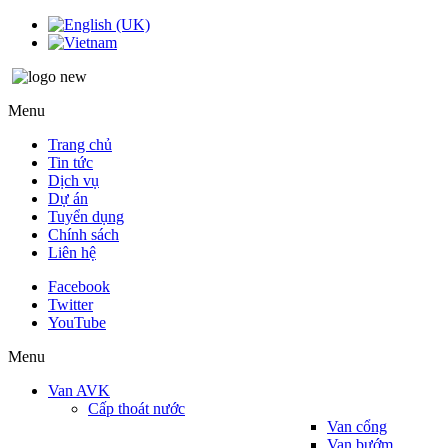
Menu
Trang chủ
Tin tức
Dịch vụ
Dự án
Tuyển dụng
Chính sách
Liên hệ
Facebook
Twitter
YouTube
Menu
Van AVK
Cấp thoát nước
Van cổng
Van bướm