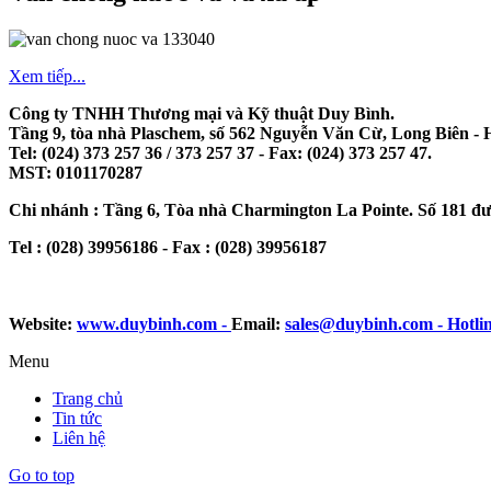
Xem tiếp...
Công ty TNHH Thương mại và Kỹ thuật Duy Bình.
Tầng 9, tòa nhà Plaschem, số 562 Nguyễn Văn Cừ, Long Biên - 
Tel: (024) 373 257 36 / 373 257 37 - Fax: (024) 373 257 47.
MST: 0101170287
Chi nhánh : Tầng 6, Tòa nhà Charmington La Pointe. Số 181 đ
Tel : (028) 39956186 - Fax : (028) 39956187
Website:
www.duybinh.com -
Email:
sales@duybinh.com - Hotlin
Menu
Trang chủ
Tin tức
Liên hệ
Go to top