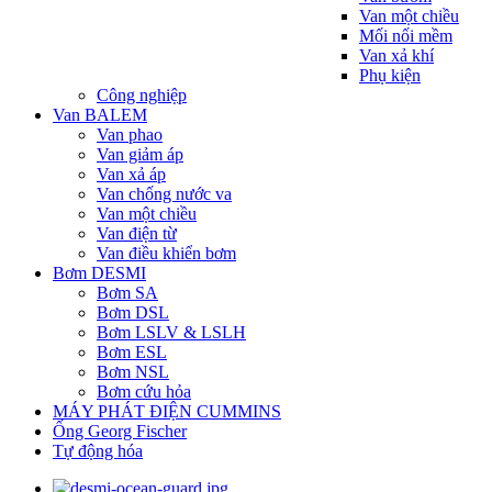
Van một chiều
Mối nối mềm
Van xả khí
Phụ kiện
Công nghiệp
Van BALEM
Van phao
Van giảm áp
Van xả áp
Van chống nước va
Van một chiều
Van điện từ
Van điều khiển bơm
Bơm DESMI
Bơm SA
Bơm DSL
Bơm LSLV & LSLH
Bơm ESL
Bơm NSL
Bơm cứu hỏa
MÁY PHÁT ĐIỆN CUMMINS
Ống Georg Fischer
Tự động hóa