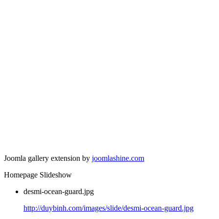
Joomla gallery extension by
joomlashine.com
Homepage Slideshow
desmi-ocean-guard.jpg
http://duybinh.com/images/slide/desmi-ocean-guard.jpg