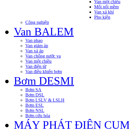
Van một chiều
Mối nối mềm
Van xả khí
Phụ kiện
Công nghiệp
Van BALEM
Van phao
Van giảm áp
Van xả áp
Van chống nước va
Van một chiều
Van điện từ
Van điều khiển bơm
Bơm DESMI
Bơm SA
Bơm DSL
Bơm LSLV & LSLH
Bơm ESL
Bơm NSL
Bơm cứu hỏa
MÁY PHÁT ĐIỆN CU