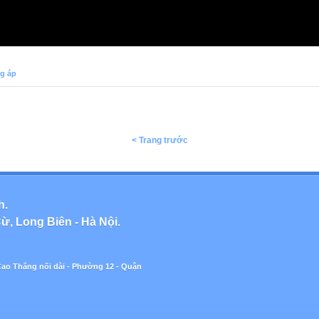
ng áp
< Trang trước
h.
ừ, Long Biên - Hà Nội.
Cao Thắng nối dài - Phường 12 - Quận