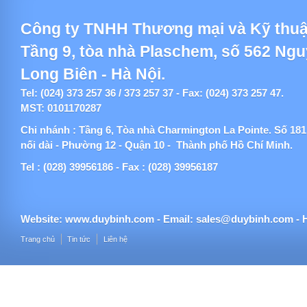
Công ty TNHH Thương mại và Kỹ thuậ
Tầng 9, tòa nhà Plaschem, số 562 Ng
Long Biên - Hà Nội.
Tel: (024) 373 257 36 / 373 257 37 - Fax: (024) 373 257 47.
MST: 0101170287
Chi nhánh : Tầng 6, Tòa nhà Charmington La Pointe. Số 1
nối dài - Phường 12 - Quận 10 - Thành phố Hồ Chí Minh.
Tel : (028) 39956186 - Fax : (028) 39956187
Website:
www.duybinh.com -
Email:
sales@duybinh.com - H
Trang chủ
Tin tức
Liên hệ