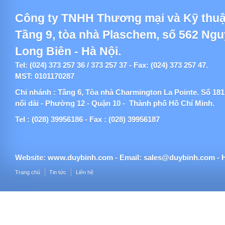
Công ty TNHH Thương mại và Kỹ thuậ
Tầng 9, tòa nhà Plaschem, số 562 Ng
Long Biên - Hà Nội.
Tel: (024) 373 257 36 / 373 257 37 - Fax: (024) 373 257 47.
MST: 0101170287
Chi nhánh : Tầng 6, Tòa nhà Charmington La Pointe. Số 1
nối dài - Phường 12 - Quận 10 - Thành phố Hồ Chí Minh.
Tel : (028) 39956186 - Fax : (028) 39956187
Website:
www.duybinh.com -
Email:
sales@duybinh.com - H
Trang chủ
Tin tức
Liên hệ