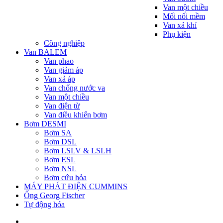
Van một chiều
Mối nối mềm
Van xả khí
Phụ kiện
Công nghiệp
Van BALEM
Van phao
Van giảm áp
Van xả áp
Van chống nước va
Van một chiều
Van điện từ
Van điều khiển bơm
Bơm DESMI
Bơm SA
Bơm DSL
Bơm LSLV & LSLH
Bơm ESL
Bơm NSL
Bơm cứu hỏa
MÁY PHÁT ĐIỆN CUMMINS
Ống Georg Fischer
Tự động hóa