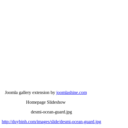
Joomla gallery extension by
joomlashine.com
Homepage Slideshow
desmi-ocean-guard.jpg
http://duybinh.com/images/slide/desmi-ocean-guard.jpg