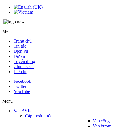
Menu
Trang chủ
Tin tức
Dịch vụ
Dự án
Tuyển dụng
Chính sách
Liên hệ
Facebook
Twitter
YouTube
Menu
Van AVK
Cấp thoát nước
Van cổng
Van bướm