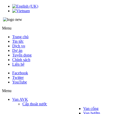
Menu
Trang chủ
Tin tức
Dịch vụ
Dự án
Tuyển dụng
Chính sách
Liên hệ
Facebook
Twitter
YouTube
Menu
Van AVK
Cấp thoát nước
Van cổng
Van bướm