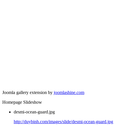
Joomla gallery extension by
joomlashine.com
Homepage Slideshow
desmi-ocean-guard.jpg
http://duybinh.com/images/slide/desmi-ocean-guard.jpg