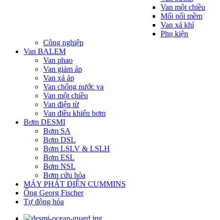
Van một chiều
Mối nối mềm
Van xả khí
Phụ kiện
Công nghiệp
Van BALEM
Van phao
Van giảm áp
Van xả áp
Van chống nước va
Van một chiều
Van điện từ
Van điều khiển bơm
Bơm DESMI
Bơm SA
Bơm DSL
Bơm LSLV & LSLH
Bơm ESL
Bơm NSL
Bơm cứu hỏa
MÁY PHÁT ĐIỆN CUMMINS
Ống Georg Fischer
Tự động hóa