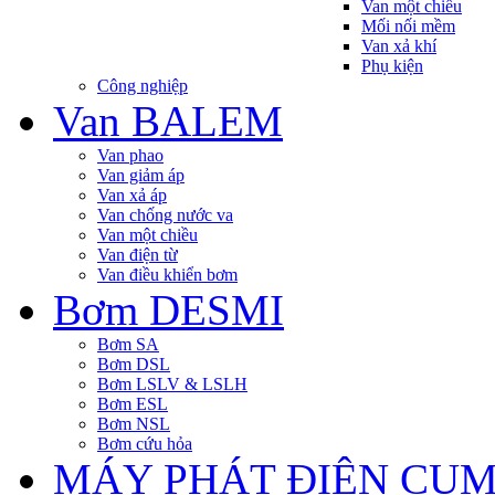
Van một chiều
Mối nối mềm
Van xả khí
Phụ kiện
Công nghiệp
Van BALEM
Van phao
Van giảm áp
Van xả áp
Van chống nước va
Van một chiều
Van điện từ
Van điều khiển bơm
Bơm DESMI
Bơm SA
Bơm DSL
Bơm LSLV & LSLH
Bơm ESL
Bơm NSL
Bơm cứu hỏa
MÁY PHÁT ĐIỆN CU